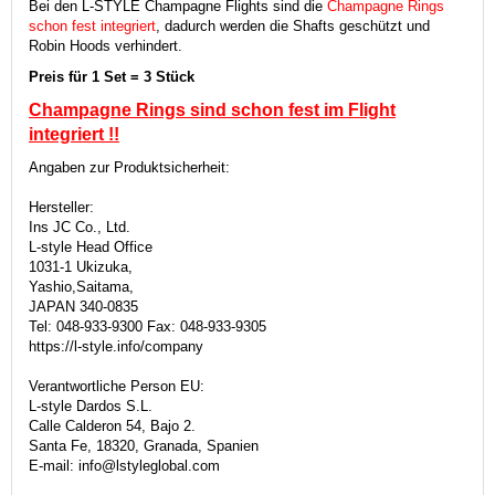
Bei den L-STYLE Champagne Flights sind die
Champagne Rings
schon fest integriert
, dadurch werden die Shafts geschützt und
Robin Hoods verhindert.
Preis für 1 Set = 3 Stück
Champagne Rings sind schon fest im Flight
integriert
!!
Angaben zur Produktsicherheit:
Hersteller:
Ins JC Co., Ltd.
L-style Head Office
1031-1 Ukizuka,
Yashio,Saitama,
JAPAN 340-0835
Tel: 048-933-9300 Fax: 048-933-9305
https://l-style.info/company
Verantwortliche Person EU:
L-style Dardos S.L.
Calle Calderon 54, Bajo 2.
Santa Fe, 18320, Granada, Spanien
E-mail: info@lstyleglobal.com