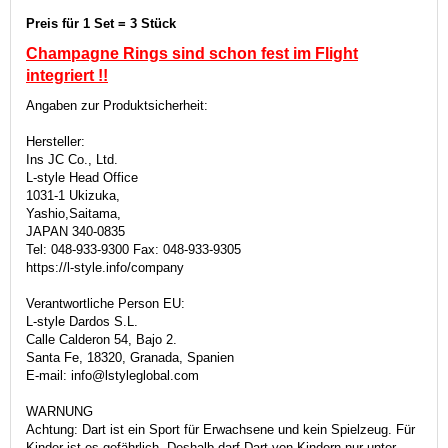
Preis für 1 Set = 3 Stück
Champagne Rings sind schon fest im Flight
integriert
!!
Angaben zur Produktsicherheit:
Hersteller:
Ins JC Co., Ltd.
L-style Head Office
1031-1 Ukizuka,
Yashio,Saitama,
JAPAN 340-0835
Tel: 048-933-9300 Fax: 048-933-9305
https://l-style.info/company
Verantwortliche Person EU:
L-style Dardos S.L.
Calle Calderon 54, Bajo 2.
Santa Fe, 18320, Granada, Spanien
E-mail: info@lstyleglobal.com
WARNUNG
Achtung: Dart ist ein Sport für Erwachsene und kein Spielzeug. Für
Kinder ist es gefährlich. Deshalb darf Dart von Kindern nur unter