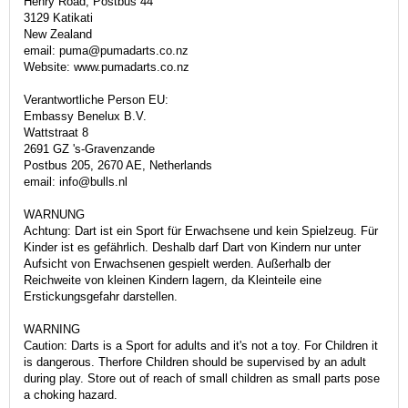
Henry Road, Postbus 44
3129 Katikati
New Zealand
email: puma@pumadarts.co.nz
Website: www.pumadarts.co.nz
Verantwortliche Person EU:
Embassy Benelux B.V.
Wattstraat 8
2691 GZ 's-Gravenzande
Postbus 205, 2670 AE, Netherlands
email: info@bulls.nl
WARNUNG
Achtung: Dart ist ein Sport für Erwachsene und kein Spielzeug. Für
Kinder ist es gefährlich. Deshalb darf Dart von Kindern nur unter
Aufsicht von Erwachsenen gespielt werden. Außerhalb der
Reichweite von kleinen Kindern lagern, da Kleinteile eine
Erstickungsgefahr darstellen.
WARNING
Caution: Darts is a Sport for adults and it's not a toy. For Children it
is dangerous. Therfore Children should be supervised by an adult
during play. Store out of reach of small children as small parts pose
a choking hazard.