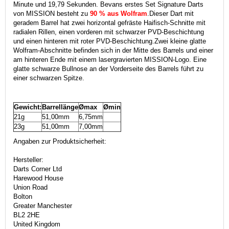
Minute und 19,79 Sekunden.
Bevans erstes Set Signature Darts
von MISSION besteht zu
90 % aus Wolfram
.
Dieser Dart mit
geradem Barrel hat zwei horizontal gefräste Haifisch-Schnitte mit
radialen Rillen, einen vorderen mit schwarzer PVD-Beschichtung
und einen hinteren mit roter PVD-Beschichtung.
Zwei kleine glatte
Wolfram-Abschnitte befinden sich in der Mitte des Barrels und einer
am hinteren Ende mit einem lasergravierten MISSION-Logo.
Eine
glatte schwarze Bullnose an der Vorderseite des Barrels führt zu
einer schwarzen Spitze.
Gewicht:
Barrellänge
Ømax
Ømin
21g
51,00mm
6,75mm
23g
51,00mm
7,00mm
Angaben zur Produktsicherheit:
Hersteller:
Darts Corner Ltd
Harewood House
Union Road
Bolton
Greater Manchester
BL2 2HE
United Kingdom