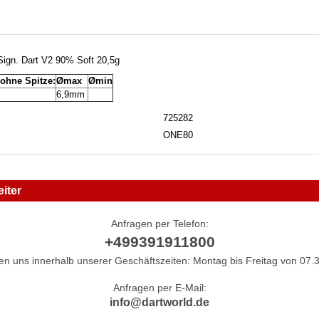
ign. Dart V2 90% Soft 20,5g
 ohne Spitze:
Ømax
Ømin
6,9mm
725282
ONE80
iter
Anfragen per Telefon:
+499391911800
hen uns innerhalb unserer Geschäftszeiten: Montag bis Freitag von 07.3
Anfragen per E-Mail:
info@dartworld.de