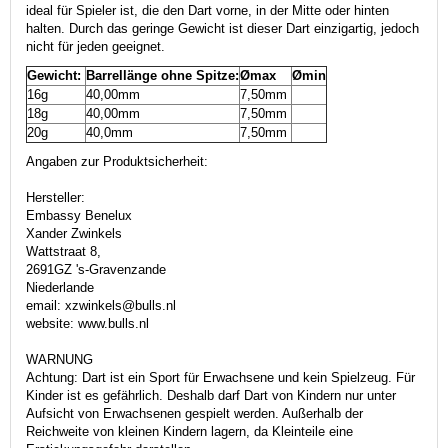
ideal für Spieler ist, die den Dart vorne, in der Mitte oder hinten
halten. Durch das geringe Gewicht ist dieser Dart einzigartig, jedoch
nicht für jeden geeignet.
Gewicht:
Barrellänge ohne Spitze:
Ømax
Ømin
16g
40,00mm
7,50mm
18g
40,00mm
7,50mm
20g
40,0mm
7,50mm
Angaben zur Produktsicherheit:
Hersteller:
Embassy Benelux
Xander Zwinkels
Wattstraat 8,
2691GZ 's-Gravenzande
Niederlande
email: xzwinkels@bulls.nl
website: www.bulls.nl
WARNUNG
Achtung: Dart ist ein Sport für Erwachsene und kein Spielzeug. Für
Kinder ist es gefährlich. Deshalb darf Dart von Kindern nur unter
Aufsicht von Erwachsenen gespielt werden. Außerhalb der
Reichweite von kleinen Kindern lagern, da Kleinteile eine