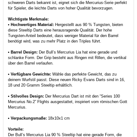
schweren Darts bekannt ist, eignet sich die Mercurius-Serie perfekt
für Spieler, die leichte Darts von hoher Qualität bevorzugen.
Wichtigste Merkmale:
• Hochwertiges Material:
Hergestellt aus 90 % Tungsten, bieten
diese Steeltip Darts eine herausragende Qualität. Der hohe
Tungsten-Anteil bedeutet, dass weniger Material für den Barrel
benötigt wird, was zu mehr Platz in den Triples führt.
• Barrel Design:
Der Bull’s Mercurius Lia hat eine gerade und
schlanke Form. Der Grip besteht aus Ringen mit Rillen, die vertikal
über den Barrel verlaufen.
• Verfügbare Gewichte:
Wähle das perfekte Gewicht, das zu
deinem Wurfstil passt. Diese neuen Ricky Evans Darts sind in 16,
18 und 20 Gramm Steeltip erhältlich.
• Stilvolles Design:
Der Mercurius Dart ist mit den “Series 100
Mercurius No.2” Flights ausgestattet, inspiriert vom römischen Gott
Mercurius.
• Verpackungsmaße:
18x10x1 cm
Vorteile:
Der Bull’s Mercurius Lia 90 % Steeltip hat eine gerade Form, die