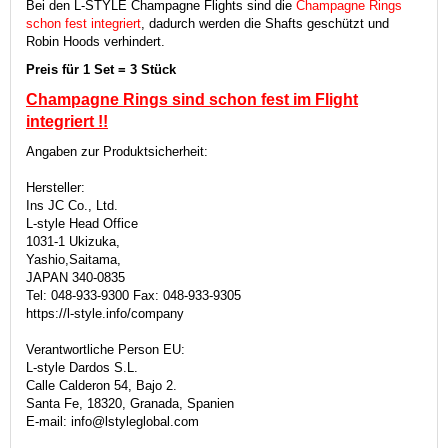
Bei den L-STYLE Champagne Flights sind die
Champagne Rings
schon fest integriert
, dadurch werden die Shafts geschützt und
Robin Hoods verhindert.
Preis für 1 Set = 3 Stück
Champagne Rings sind schon fest im Flight
integriert
!!
Angaben zur Produktsicherheit:
Hersteller:
Ins JC Co., Ltd.
L-style Head Office
1031-1 Ukizuka,
Yashio,Saitama,
JAPAN 340-0835
Tel: 048-933-9300 Fax: 048-933-9305
https://l-style.info/company
Verantwortliche Person EU:
L-style Dardos S.L.
Calle Calderon 54, Bajo 2.
Santa Fe, 18320, Granada, Spanien
E-mail: info@lstyleglobal.com