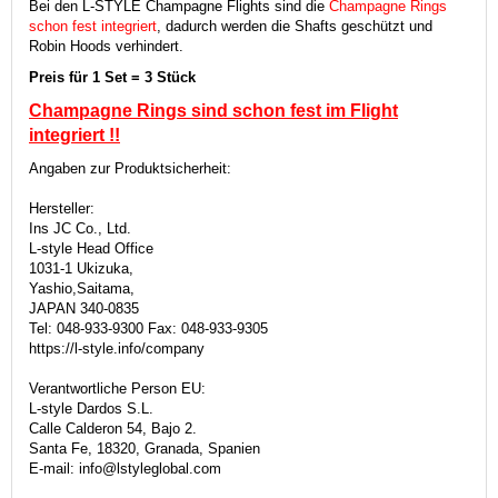
Bei den L-STYLE Champagne Flights sind die
Champagne Rings
schon fest integriert
, dadurch werden die Shafts geschützt und
Robin Hoods verhindert.
Preis für 1 Set = 3 Stück
Champagne Rings sind schon fest im Flight
integriert
!!
Angaben zur Produktsicherheit:
Hersteller:
Ins JC Co., Ltd.
L-style Head Office
1031-1 Ukizuka,
Yashio,Saitama,
JAPAN 340-0835
Tel: 048-933-9300 Fax: 048-933-9305
https://l-style.info/company
Verantwortliche Person EU:
L-style Dardos S.L.
Calle Calderon 54, Bajo 2.
Santa Fe, 18320, Granada, Spanien
E-mail: info@lstyleglobal.com