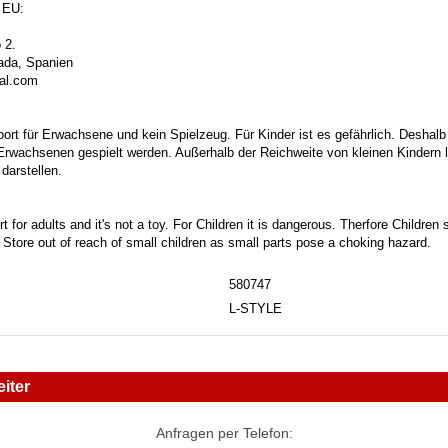
 EU:
 2.
ada, Spanien
bal.com
port für Erwachsene und kein Spielzeug. Für Kinder ist es gefährlich. Deshalb
 Erwachsenen gespielt werden. Außerhalb der Reichweite von kleinen Kindern la
darstellen.
t for adults and it's not a toy. For Children it is dangerous. Therfore Childre
. Store out of reach of small children as small parts pose a choking hazard.
580747
L-STYLE
iter
Anfragen per Telefon: