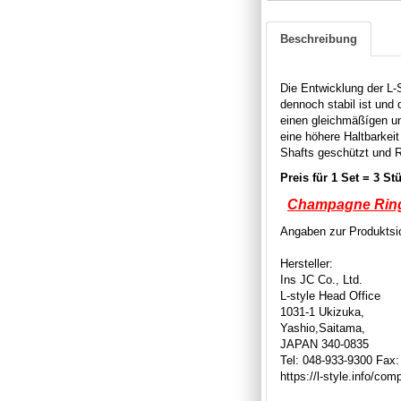
Beschreibung
Die Entwicklung der L-S
dennoch stabil ist und 
einen gleichmäßígen und
eine höhere Haltbarkei
Shafts geschützt und 
Preis für 1 
Champagne Ring
Angaben zur Produktsic
Hersteller:
Ins JC Co., Ltd.
L-style Head Office
1031-1 Ukizuka,
Yashio,Saitama,
JAPAN 340-0835
Tel: 048-933-9300 Fax
https://l-style.info/co