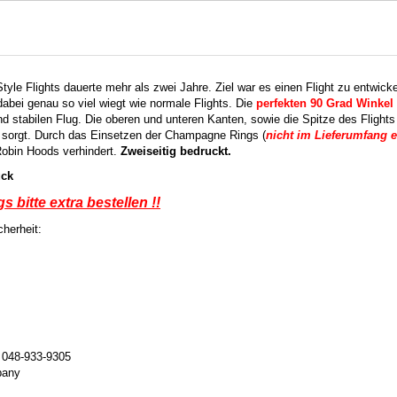
tyle Flights dauerte mehr als zwei Jahre. Ziel war es einen Flight zu entwicke
dabei genau so viel wiegt wie normale Flights. Die
perfekten 90 Grad Winkel 
 stabilen Flug. Die oberen und unteren Kanten, sowie die Spitze des Flights 
t sorgt. Durch das Einsetzen der Champagne Rings (
nicht im Lieferumfang e
Robin Hoods verhindert.
Zweiseitig bedruckt.
Set = 3 Stück
s bitte
extra bestellen !!
herheit:
: 048-933-9305
mpany