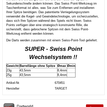
Sekundenschnelle ändern können. Das Swiss Point-Werkzeug im
Taschenformat ist alles, was Sie zum Entfernen und installieren
Ihrer Spitze benötigen. Das patentierte Verriegelungssystem
verwendet die Kegel- und Gewindetechnologie, um sicherzustellen,
dass sich Ihre Spitzen während des Spiels nicht lösen. Swiss
Points verfügen über eine strategisch konstruierte Rille, die
sicherstellt, dass gebrochene Spitzen mit dem Swiss Point-
Werkzeug entfernt werden können.
Die Darts werden zusammen mit einem Swiss-Point-Tool geliefert.
SUPER - Swiss Point
Wechselsystem !!
Gewicht:
Barrellänge ohne Spitze
Ømax
Ømin
23g
43,5mm
8,4mm
25g
43,5mm
8,4mm
Artikel-Nr.
670451
Hersteller
TARGET
Dartworld