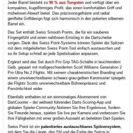
Jeder Barrel besteht zu
90 % aus Tungsten
und verfügt über ein
kompaktes, kugelförmiges Profil, das einen komfortablen Griff und
mühelosen Abwurf bietet. Das präzisionsgefräste und radial
geriffelte Griffdesign fügt sich harmonisch in den polierten silbernen
Barrel ein.
Das Set enthält Swiss Smooth Points, die für ein sauberes
Fingergefühl und einen nahtlosen Einstieg in die Dartscheibe
sorgen. Dank des Swiss Point-Systems können Spieler die Spitzen
mit dem mitgelieferten Swiss Point-Tool einfach austauschen und
so ihr Setup schnell an jede Spielsituation anpassen.
Ergänzt wird das Set durch Pro Grip TAG-Schäfte in leuchtendem
Gelb, gepaart mit maßgeschneiderten Scott Williams Generation 2
Pro Ultra No.2 Flights. Mit seinem charakteristischen Branding und
einem unverwechselbaren schwarz-grau-gelben Karomuster spiegeln
die Flights Scotts unverwechselbare Bühnenpräsenz und
Persönlichkeit wider.
Ebenfalls enthalten ist ein einmonatiges Abonnement von
DartCounter – der weltweit führenden Darts-Scoring-App und
globalen Spieler-Community.
Notieren Sie Ihre Ergebnisse, fordern
Sie Freunde heraus, spielen Sie live per Kamera und verbessern Sie
Ihre Fähigkeiten mit einer großen Auswahl an beliebten Dart-Spielen.
Swiss Point ist ein
patentiertes austauschbares Spitzensystem
,
mit dem Sie die Länge, den Stil und die Farbe der Spitze in