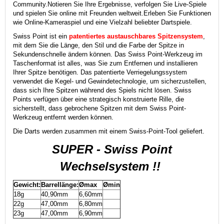
Community.
Notieren Sie Ihre Ergebnisse, verfolgen Sie Live-Spiele
und spielen Sie online mit Freunden weltweit.
Erleben Sie Funktionen
wie Online-Kameraspiel und eine Vielzahl beliebter Dartspiele.
Swiss Point ist ein
patentiertes austauschbares Spitzensystem
,
mit dem Sie die Länge, den Stil und die Farbe der Spitze in
Sekundenschnelle ändern können. Das Swiss Point-Werkzeug im
Taschenformat ist alles, was Sie zum Entfernen und installieren
Ihrer Spitze benötigen. Das patentierte Verriegelungssystem
verwendet die Kegel- und Gewindetechnologie, um sicherzustellen,
dass sich Ihre Spitzen während des Spiels nicht lösen. Swiss
Points verfügen über eine strategisch konstruierte Rille, die
sicherstellt, dass gebrochene Spitzen mit dem Swiss Point-
Werkzeug entfernt werden können.
Die Darts werden zusammen mit einem Swiss-Point-Tool geliefert.
SUPER - Swiss Point
Wechselsystem !!
Gewicht:
Barrellänge:
Ømax
Ømin
18g
40,90mm
6,60mm
22g
47,00mm
6,80mm
23g
47,00mm
6,90mm