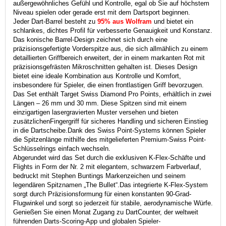
außergewöhnliches Gefühl und Kontrolle, egal ob Sie auf höchstem
Niveau spielen oder gerade erst mit dem Dartsport beginnen.
Jeder Dart-Barrel besteht zu
95% aus Wolfram
und bietet ein
schlankes, dichtes Profil für verbesserte Genauigkeit und Konstanz.
Das konische Barrel-Design zeichnet sich durch eine
präzisionsgefertigte Vorderspitze aus, die sich allmählich zu einem
detaillierten Griffbereich erweitert, der in einem markanten Rot mit
präzisionsgefrästen Mikroschnitten gehalten ist. Dieses Design
bietet eine ideale Kombination aus Kontrolle und Komfort,
insbesondere für Spieler, die einen frontlastigen Griff bevorzugen.
Das Set enthält Target Swiss Diamond Pro Points, erhältlich in zwei
Längen – 26 mm und 30 mm. Diese Spitzen sind mit einem
einzigartigen lasergravierten Muster versehen und bieten
zusätzlichen
Fingergriff für sicheres Handling und sicheren Einstieg
in die Dartscheibe.
Dank des Swiss Point-Systems können Spieler
die Spitzenlänge mithilfe des mitgelieferten Premium-Swiss Point-
Schlüsselrings einfach wechseln.
Abgerundet wird das Set durch die exklusiven K-Flex-Schäfte und
Flights in Form der Nr. 2 mit elegantem, schwarzem Farbverlauf,
bedruckt mit Stephen Buntings Markenzeichen und seinem
legendären Spitznamen „The Bullet“.
Das integrierte K-Flex-System
sorgt durch Präzisionsformung für einen konstanten 90-Grad-
Flugwinkel und sorgt so jederzeit für stabile, aerodynamische Würfe.
Genießen Sie einen Monat Zugang zu DartCounter, der weltweit
führenden Darts-Scoring-App und globalen Spieler-