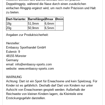
Doppelringgrip, während die Nase durch einen zusätzlichen
einfachen Ringgrip ergänzt wird, um noch mehr Präzision und Halt
zu bieten.
Dart-Variante:
Barrellänge
Ømax
Ømin
18g
51,0mm
6,6mm
20g
50,9mm
6,5mm
Angaben zur Produktsicherheit:
Hersteller:
Embassy Sporthandel GmbH
Eulerstr. 9
48155 Münster
Germany
email: info@embassy-sports.com
website: www.embassy-sports.com
WARNUNG
Achtung: Dart ist ein Sport für Erwachsene und kein Spielzeug. Für
Kinder ist es gefährlich. Deshalb darf Dart von Kindern nur unter
Aufsicht von Erwachsenen gespielt werden. Außerhalb der
Reichweite von kleinen Kindern lagern, da Kleinteile eine
Erstickungsgefahr darstellen.