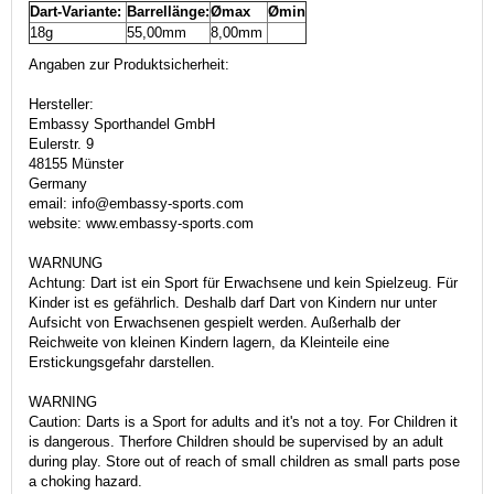
Dart-Variante:
Barrellänge:
Ømax
Ømin
18g
55,00mm
8,00mm
Angaben zur Produktsicherheit:
Hersteller:
Embassy Sporthandel GmbH
Eulerstr. 9
48155 Münster
Germany
email: info@embassy-sports.com
website: www.embassy-sports.com
WARNUNG
Achtung: Dart ist ein Sport für Erwachsene und kein Spielzeug. Für
Kinder ist es gefährlich. Deshalb darf Dart von Kindern nur unter
Aufsicht von Erwachsenen gespielt werden. Außerhalb der
Reichweite von kleinen Kindern lagern, da Kleinteile eine
Erstickungsgefahr darstellen.
WARNING
Caution: Darts is a Sport for adults and it's not a toy. For Children it
is dangerous. Therfore Children should be supervised by an adult
during play. Store out of reach of small children as small parts pose
a choking hazard.