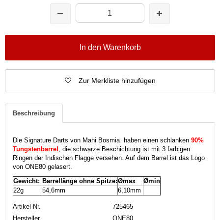
In den Warenkorb
Zur Merkliste hinzufügen
Beschreibung
Die Signature Darts von Mahi Bosmia haben einen schlanken
90%
Tungstenbarrel
, die schwarze Beschichtung ist mit 3 farbigen
Ringen der Indischen Flagge versehen. Auf dem Barrel ist das Logo
von ONE80 gelasert.
Gewicht:
Barrellänge ohne Spitze:
Ømax
Ømin
22g
54,6mm
6,10mm
Artikel-Nr.
725465
Hersteller
ONE80