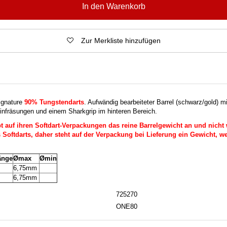
In den Warenkorb
Zur Merkliste hinzufügen
ignature
90% Tungstendarts
. Aufwändig bearbeiteter Barrel (schwarz/gold) mi
einfräsungen und einem Sharkgrip im hinteren Bereich.
auf ihren Softdart-Verpackungen das reine Barrelgewicht an und nicht 
Softdarts, daher steht auf der Verpackung bei Lieferung ein Gewicht, we
änge
Ømax
Ømin
m
6,75mm
m
6,75mm
725270
ONE80