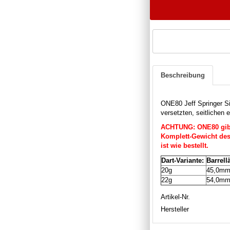
Beschreibung
ONE80 Jeff Springer S
versetzten, seitlichen 
ACHTUNG: ONE80 gibt 
Komplett-Gewicht des 
ist wie bestellt.
Dart-Variante:
Barrell
20g
45,0m
22g
54,0m
Artikel-Nr.
Hersteller