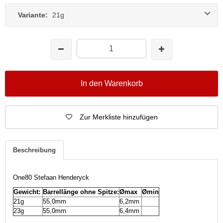
Variante:
21g
In den Warenkorb
Zur Merkliste hinzufügen
Beschreibung
One80 Stefaan Henderyck
Gewicht:
Barrellänge ohne Spitze:
Ømax
Ømin
21g
55,0mm
6,2mm
23g
55,0mm
6,4mm