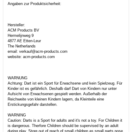
Angaben zur Produktsicherheit:
Hersteller:
ACM Products BV
Hermelijnweg 9
4877 AE Etten-Leur
The Netherlands
email: verkauf@acm-products.com
website: acm-products.com
WARNUNG
Achtung: Dart ist ein Sport für Erwachsene und kein Spielzeug. Für
Kinder ist es gefährlich. Deshalb darf Dart von Kindern nur unter
Aufsicht von Erwachsenen gespielt werden. Außerhalb der
Reichweite von kleinen Kindern lagern, da Kleinteile eine
Erstickungsgefahr darstellen.
WARNING
Caution: Darts is a Sport for adults and it's not a toy. For Children it
is dangerous. Therfore Children should be supervised by an adult
during play. Store out of reach of small children as small parts pose