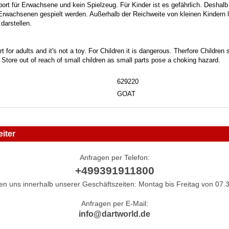
port für Erwachsene und kein Spielzeug. Für Kinder ist es gefährlich. Deshalb
 Erwachsenen gespielt werden. Außerhalb der Reichweite von kleinen Kindern la
darstellen.
t for adults and it's not a toy. For Children it is dangerous. Therfore Childre
. Store out of reach of small children as small parts pose a choking hazard.
629220
GOAT
iter
Anfragen per Telefon:
+499391911800
hen uns innerhalb unserer Geschäftszeiten: Montag bis Freitag von 07.3
Anfragen per E-Mail:
info@dartworld.de