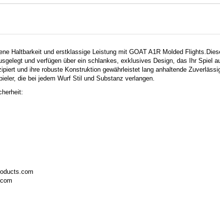
fene Haltbarkeit und erstklassige Leistung mit GOAT A1R Molded Flights.
Dies
usgelegt und verfügen über ein schlankes, exklusives Design, das Ihr Spiel au
ipiert und ihre robuste Konstruktion gewährleistet lang anhaltende Zuverlässig
pieler, die bei jedem Wurf Stil und Substanz verlangen.
herheit:
roducts.com
.com