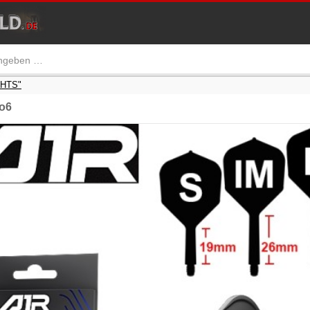
GHTS"
o6