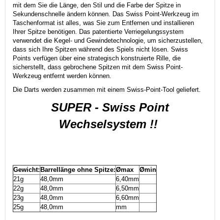
mit dem Sie die Länge, den Stil und die Farbe der Spitze in
Sekundenschnelle ändern können. Das Swiss Point-Werkzeug im
Taschenformat ist alles, was Sie zum Entfernen und installieren
Ihrer Spitze benötigen. Das patentierte Verriegelungssystem
verwendet die Kegel- und Gewindetechnologie, um sicherzustellen,
dass sich Ihre Spitzen während des Spiels nicht lösen. Swiss
Points verfügen über eine strategisch konstruierte Rille, die
sicherstellt, dass gebrochene Spitzen mit dem Swiss Point-
Werkzeug entfernt werden können.
Die Darts werden zusammen mit einem Swiss-Point-Tool geliefert.
SUPER - Swiss Point
Wechselsystem !!
Gewicht:
Barrellänge ohne Spitze:
Ømax
Ømin
21g
48,0mm
6,40mm
22g
48,0mm
6,50mm
23g
48,0mm
6,60mm
25g
48,0mm
mm