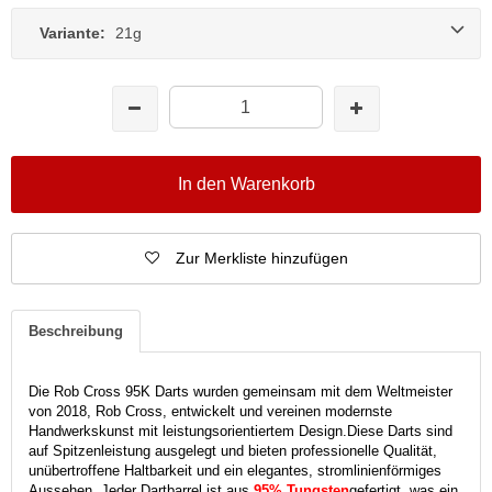
Variante:
21g
In den Warenkorb
Zur Merkliste hinzufügen
Beschreibung
Die Rob Cross 95K Darts wurden gemeinsam mit dem Weltmeister
von 2018, Rob Cross, entwickelt und vereinen modernste
Handwerkskunst mit leistungsorientiertem Design.
Diese Darts sind
auf Spitzenleistung ausgelegt und bieten professionelle Qualität,
unübertroffene Haltbarkeit und ein elegantes, stromlinienförmiges
Aussehen.
Jeder Dartbarrel ist aus
95% Tungsten
gefertigt, was ein