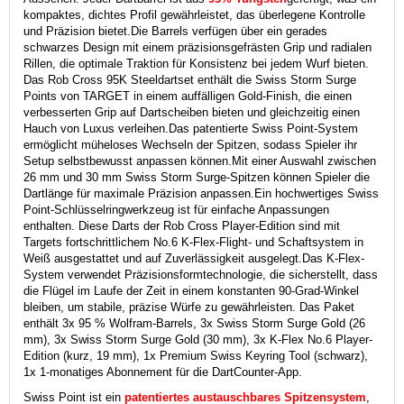
kompaktes, dichtes Profil gewährleistet, das überlegene Kontrolle
und Präzision bietet.
Die Barrels verfügen über ein gerades
schwarzes Design mit einem präzisionsgefrästen Grip und radialen
Rillen, die optimale Traktion für Konsistenz bei jedem Wurf bieten.
Das Rob Cross 95K Steeldartset enthält die Swiss Storm Surge
Points von TARGET in einem auffälligen Gold-Finish, die einen
verbesserten Grip auf Dartscheiben bieten und gleichzeitig einen
Hauch von Luxus verleihen.
Das patentierte Swiss Point-System
ermöglicht müheloses Wechseln der Spitzen, sodass Spieler ihr
Setup selbstbewusst anpassen können.
Mit einer Auswahl zwischen
26 mm und 30 mm Swiss Storm Surge-Spitzen können Spieler die
Dartlänge für maximale Präzision anpassen.
Ein hochwertiges Swiss
Point-Schlüsselringwerkzeug ist für einfache Anpassungen
enthalten.
Diese Darts der Rob Cross Player-Edition sind mit
Targets fortschrittlichem No.6 K-Flex-Flight- und Schaftsystem in
Weiß ausgestattet und auf Zuverlässigkeit ausgelegt.
Das K-Flex-
System verwendet Präzisionsformtechnologie, die sicherstellt, dass
die Flügel im Laufe der Zeit in einem konstanten 90-Grad-Winkel
bleiben, um stabile, präzise Würfe zu gewährleisten.
Das Paket
enthält 3x 95 % Wolfram-Barrels, 3x Swiss Storm Surge Gold (26
mm), 3x Swiss Storm Surge Gold (30 mm), 3x K-Flex No.6 Player-
Edition (kurz, 19 mm), 1x Premium Swiss Keyring Tool (schwarz),
1x 1-monatiges Abonnement für die DartCounter-App.
Swiss Point ist ein
patentiertes austauschbares Spitzensystem
,