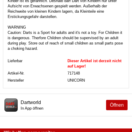
Kinder ist es gefährlich. Deshalb darf Dart von Kindern nur unter
Aufsicht von Erwachsenen gespielt werden. Außerhalb der
Reichweite von kleinen Kindern lagern, da Kleinteile eine
Erstickungsgefahr darstellen.
WARNING
Caution: Darts is a Sport for adults and it's not a toy. For Children it
is dangerous. Therfore Children should be supervised by an adult
during play. Store out of reach of small children as small parts pose
a choking hazard.
Lieferbar
Dieser Artikel ist derzeit nicht
auf Lager!
Artikel-Nr.
717148
Hersteller
UNICORN
Dartworld
Öffnen
In App öffnen