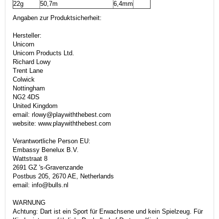
22g
50,7m
6,4mm
Angaben zur Produktsicherheit:
Hersteller:
Unicorn
Unicorn Products Ltd.
Richard Lowy
Trent Lane
Colwick
Nottingham
NG2 4DS
United Kingdom
email: rlowy@playwiththebest.com
website: www.playwiththebest.com
Verantwortliche Person EU:
Embassy Benelux B.V.
Wattstraat 8
2691 GZ 's-Gravenzande
Postbus 205, 2670 AE, Netherlands
email: info@bulls.nl
WARNUNG
Achtung: Dart ist ein Sport für Erwachsene und kein Spielzeug. Für