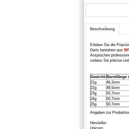
Beschreibung
Erleben Sie die Präzis
Darts bestehen aus
90
Ansprüchen professione
sodass Sie präzise und
Gewicht:
Barrellänge 
21g
46,3mm
22g
48,5mm
23g
50,7mm
24g
50,7mm
25g
50,7mm
Angaben zur Produktsic
Hersteller:
Unicorn