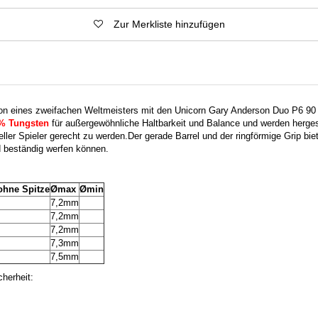
Zur Merkliste hinzufügen
ion eines zweifachen Weltmeisters mit den Unicorn Gary Anderson Duo P6 90 
% Tungsten
für außergewöhnliche Haltbarkeit und Balance und werden herges
ller Spieler gerecht zu werden.
Der gerade Barrel und der ringförmige Grip bie
 beständig werfen können.
ohne Spitze
Ømax
Ømin
7,2mm
7,2mm
7,2mm
7,3mm
7,5mm
herheit: