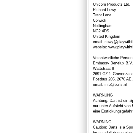
Unicorn Products Ltd.
Richard Lowy
Trent Lane
Colwick
Nottingham
NG2 4DS
United Kingdom
email: rlowy@playwith
website: www.playwith
Verantwortliche Person
Embassy Benelux B.V.
Wattstraat 8
2691 GZ 's-Gravenzan
Postbus 205, 2670 AE,
email: info@bulls.nl
WARNUNG
Achtung: Dart ist ein S
nur unter Aufsicht von
eine Erstickungsgefahr 
WARNING
Caution: Darts is a Spor
by an adult during play