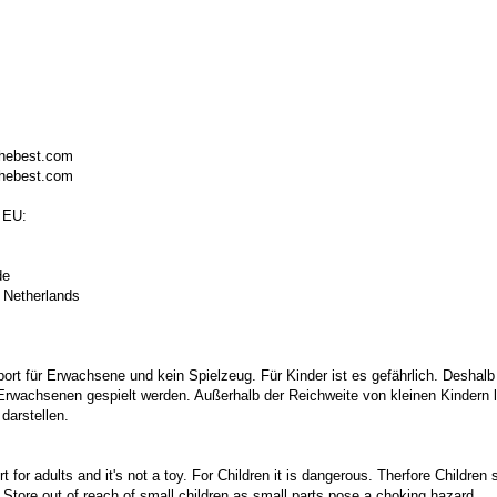
thebest.com
thebest.com
 EU:
de
 Netherlands
port für Erwachsene und kein Spielzeug. Für Kinder ist es gefährlich. Deshalb
 Erwachsenen gespielt werden. Außerhalb der Reichweite von kleinen Kindern la
darstellen.
t for adults and it's not a toy. For Children it is dangerous. Therfore Childre
. Store out of reach of small children as small parts pose a choking hazard.