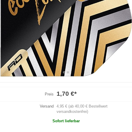
1,70 €
*
Preis
Versand
4,95 € (ab 40,00 € Bestellwert
versandkostenfrei)
Sofort lieferbar