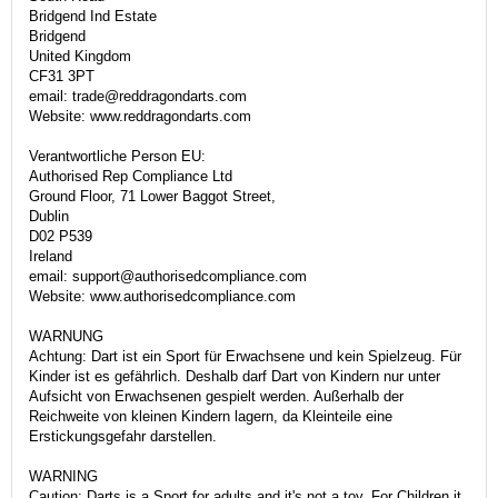
Bridgend Ind Estate
Bridgend
United Kingdom
CF31 3PT
email: trade@reddragondarts.com
Website: www.reddragondarts.com
Verantwortliche Person EU:
Authorised Rep Compliance Ltd
Ground Floor, 71 Lower Baggot Street,
Dublin
D02 P539
Ireland
email: support@authorisedcompliance.com
Website: www.authorisedcompliance.com
WARNUNG
Achtung: Dart ist ein Sport für Erwachsene und kein Spielzeug. Für
Kinder ist es gefährlich. Deshalb darf Dart von Kindern nur unter
Aufsicht von Erwachsenen gespielt werden. Außerhalb der
Reichweite von kleinen Kindern lagern, da Kleinteile eine
Erstickungsgefahr darstellen.
WARNING
Caution: Darts is a Sport for adults and it's not a toy. For Children it