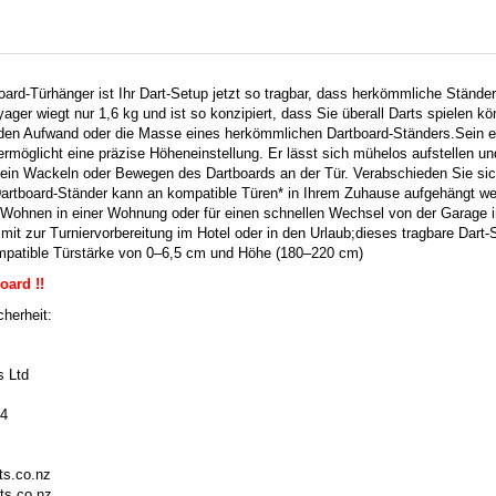
ard-Türhänger ist Ihr Dart-Setup jetzt so tragbar, dass herkömmliche Ständer
ager wiegt nur 1,6 kg und ist so konzipiert, dass Sie überall Darts spielen k
 den Aufwand oder die Masse eines herkömmlichen Dartboard-Ständers.
Sein e
möglicht eine präzise Höheneinstellung.
Er lässt sich mühelos aufstellen un
kein Wackeln oder Bewegen des Dartboards an der Tür.
Verabschieden Sie si
artboard-Ständer kann an kompatible Türen* in Ihrem Zuhause aufgehängt we
 Wohnen in einer Wohnung oder für einen schnellen Wechsel von der Garage 
it zur Turniervorbereitung im Hotel oder in den Urlaub;
dieses tragbare Dart-S
patible Türstärke von 0–6,5 cm und Höhe (180–220 cm)
oard !!
herheit:
s Ltd
44
s.co.nz
ts.co.nz