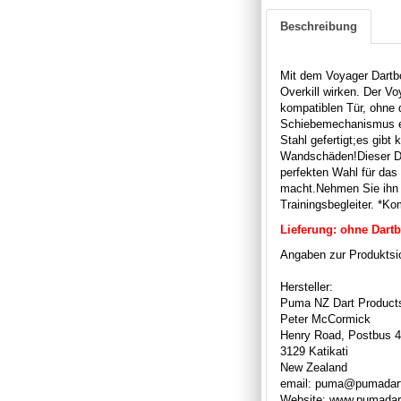
Beschreibung
Mit dem Voyager Dartbo
Overkill wirken.
Der Voy
kompatiblen Tür, ohne
Schiebemechanismus er
Stahl gefertigt;
es gibt 
Wandschäden!
Dieser D
perfekten Wahl für das
macht.
Nehmen Sie ihn m
Trainingsbegleiter.
*Kom
Lieferung: ohne Dartb
Angaben zur Produktsic
Hersteller:
Puma NZ Dart Product
Peter McCormick
Henry Road, Postbus 
3129 Katikati
New Zealand
email: puma@pumadart
Website: www.pumadar