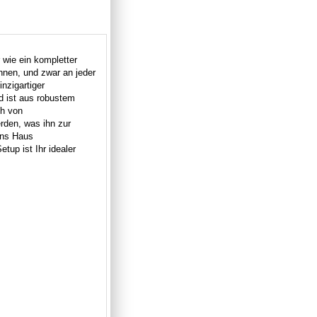
 wie ein kompletter
önnen, und zwar an jeder
inzigartiger
d ist aus robustem
ch von
rden, was ihn zur
ins Haus
etup ist Ihr idealer