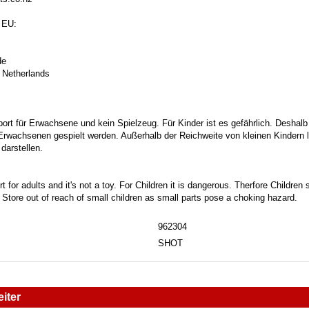
 EU:
de
 Netherlands
port für Erwachsene und kein Spielzeug. Für Kinder ist es gefährlich. Deshalb
 Erwachsenen gespielt werden. Außerhalb der Reichweite von kleinen Kindern la
darstellen.
t for adults and it's not a toy. For Children it is dangerous. Therfore Childre
. Store out of reach of small children as small parts pose a choking hazard.
962304
SHOT
iter