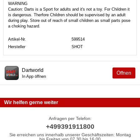
WARNING
Caution: Darts is a Sport for adults and it's not a toy. For Children it
is dangerous. Therfore Children should be supervised by an adult
during play. Store out of reach of small children as small parts pose
a choking hazard.
Artikel-Nr.
599514
Hersteller
SHOT
Dartworld
Öffnen
In App öffnen
Wir helfen gerne weiter
Anfragen per Telefon:
+499391911800
Sie erreichen uns innerhalb unserer Geschäftszeiten: Montag
bis Freitag von 07.30 bis 16.00