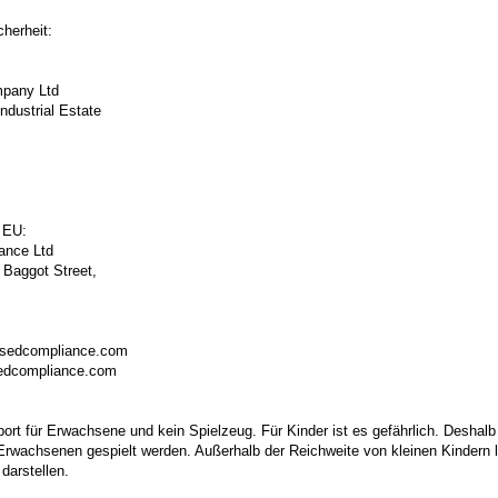
herheit:
pany Ltd
ndustrial Estate
 EU:
ance Ltd
 Baggot Street,
isedcompliance.com
sedcompliance.com
port für Erwachsene und kein Spielzeug. Für Kinder ist es gefährlich. Deshalb
 Erwachsenen gespielt werden. Außerhalb der Reichweite von kleinen Kindern la
darstellen.