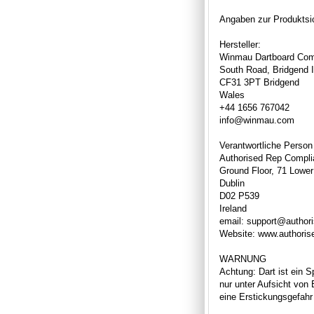
Angaben zur Produktsic
Hersteller:
Winmau Dartboard Com
South Road, Bridgend I
CF31 3PT Bridgend
Wales
+44 1656 767042
info@winmau.com
Verantwortliche Person
Authorised Rep Compli
Ground Floor, 71 Lower
Dublin
D02 P539
Ireland
email: support@author
Website: www.authori
WARNUNG
Achtung: Dart ist ein S
nur unter Aufsicht von
eine Erstickungsgefahr 