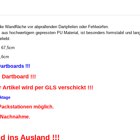
ie Wandfläche vor abprallenden Dartpfeilen oder Fehlwürfen.
t aus hochwertigem gepressten PU Material, ist besonders formstabil und lang
eliebt.
: 67,5cm
3,6cm
artboards !!!
 Dartboard !!!
 Artikel wird per
GLS
verschickt !!!
rktage
Packstationen möglich.
r Nachnahme.
d ins Ausland !!!