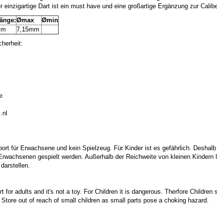
 einzigartige Dart ist ein must have und eine großartige Ergänzung zur Calibe
länge:
Ømax
Ømin
mm
7,15mm
herheit:
e
.nl
port für Erwachsene und kein Spielzeug. Für Kinder ist es gefährlich. Deshalb
 Erwachsenen gespielt werden. Außerhalb der Reichweite von kleinen Kindern la
darstellen.
t for adults and it's not a toy. For Children it is dangerous. Therfore Childre
. Store out of reach of small children as small parts pose a choking hazard.