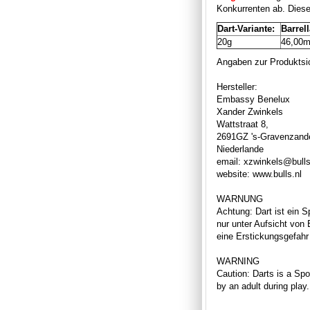
Konkurrenten ab. Dieser
Dart-Variante:
Barrel
20g
46,00
Angaben zur Produktsic
Hersteller:
Embassy Benelux
Xander Zwinkels
Wattstraat 8,
2691GZ 's-Gravenzand
Niederlande
email: xzwinkels@bulls
website: www.bulls.nl
WARNUNG
Achtung: Dart ist ein S
nur unter Aufsicht von
eine Erstickungsgefahr 
WARNING
Caution: Darts is a Spor
by an adult during play