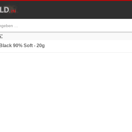
S"
lack 90% Soft - 20g