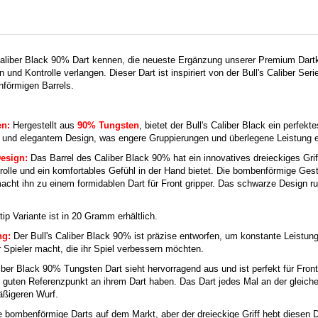
Caliber Black 90% Dart kennen, die neueste Ergänzung unserer Premium Dartko
on und Kontrolle verlangen. Dieser Dart ist inspiriert von der Bull's Caliber Se
förmigen Barrels.
en:
Hergestellt aus
90% Tungsten
, bietet der Bull's Caliber Black ein perfek
 und elegantem Design, was engere Gruppierungen und überlegene Leistung e
Design:
Das Barrel des Caliber Black 90% hat ein innovatives dreieckiges Gri
olle und ein komfortables Gefühl in der Hand bietet. Die bombenförmige Gest
acht ihn zu einem formidablen Dart für Front gripper. Das schwarze Design ru
tip Variante ist in 20 Gramm erhältlich.
ng:
Der Bull's Caliber Black 90% ist präzise entworfen, um konstante Leistun
r Spieler macht, die ihr Spiel verbessern möchten.
iber Black 90% Tungsten Dart sieht hervorragend aus und ist perfekt für Front
n guten Referenzpunkt an ihrem Dart haben. Das Dart jedes Mal an der gleichen
äßigeren Wurf.
e bombenförmige Darts auf dem Markt, aber der dreieckige Griff hebt diesen D