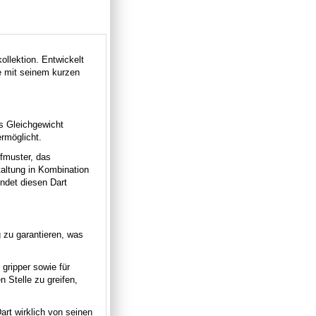
llektion. Entwickelt
rie mit seinem kurzen
tes Gleichgewicht
rmöglicht.
ffmuster, das
altung in Kombination
ndet diesen Dart
g zu garantieren, was
 gripper sowie für
 Stelle zu greifen,
art wirklich von seinen