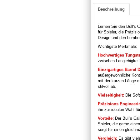
Beschreibung
Lernen Sie den Bull's 
für Spieler, die Präzisi
Design und den bomben
Wichtigste Merkmale:
Hochwertiges Tungst
zwischen Langlebigkeit
Einzigartiges Barrel 
außergewöhnliche Kontr
mit der kurzen Länge m
stilvoll ab.
Vielseitigkeit:
Die Soft
Präzisions Engineeri
ihn zur idealen Wahl fü
Vorteile:
Der Bull's Cal
Spieler, die gerne eine
sorgt für einen gleichm
Vergleich:
Es gibt viel