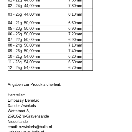
01 - 22g
44,00mm
7,50mm
02 - 24g
44,00mm
7,80mm
03 - 26g
44,00mm
8,10mm
04 - 21g
50,00mm
6,60mm
05 - 23g
50,00mm
6,90mm
06 - 25g
50,00mm
7,20mm
07 - 22g
50,00mm
6,90mm
08 - 24g
50,00mm
7,10mm
09 - 26g
50,00mm
7,40mm
10 - 21g
54,00mm
6,20mm
11 - 23g
54,00mm
6,50mm
12 - 25g
54,00mm
6,70mm
Angaben zur Produktsicherheit:
Hersteller:
Embassy Benelux
Xander Zwinkels
Wattstraat 8,
2691GZ 's-Gravenzande
Niederlande
email: xzwinkels@bulls.nl