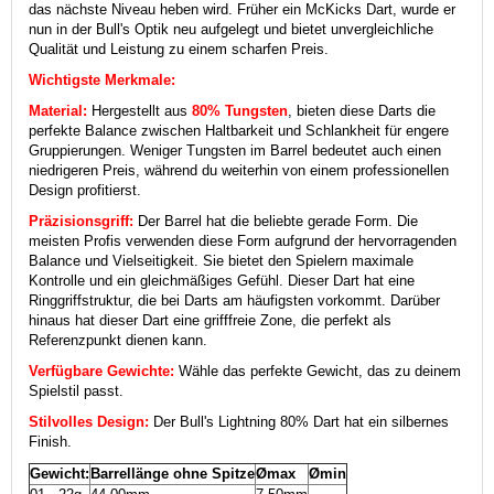
das nächste Niveau heben wird. Früher ein McKicks Dart, wurde er
nun in der Bull's Optik neu aufgelegt und bietet unvergleichliche
Qualität und Leistung zu einem scharfen Preis.
Wichtigste Merkmale:
Material:
Hergestellt aus
80% Tungsten
, bieten diese Darts die
perfekte Balance zwischen Haltbarkeit und Schlankheit für engere
Gruppierungen. Weniger Tungsten im Barrel bedeutet auch einen
niedrigeren Preis, während du weiterhin von einem professionellen
Design profitierst.
Präzisionsgriff:
Der Barrel hat die beliebte gerade Form. Die
meisten Profis verwenden diese Form aufgrund der hervorragenden
Balance und Vielseitigkeit. Sie bietet den Spielern maximale
Kontrolle und ein gleichmäßiges Gefühl. Dieser Dart hat eine
Ringgriffstruktur, die bei Darts am häufigsten vorkommt. Darüber
hinaus hat dieser Dart eine grifffreie Zone, die perfekt als
Referenzpunkt dienen kann.
Verfügbare Gewichte:
Wähle das perfekte Gewicht, das zu deinem
Spielstil passt.
Stilvolles Design:
Der Bull's Lightning 80% Dart hat ein silbernes
Finish.
Gewicht:
Barrellänge ohne Spitze
Ømax
Ømin