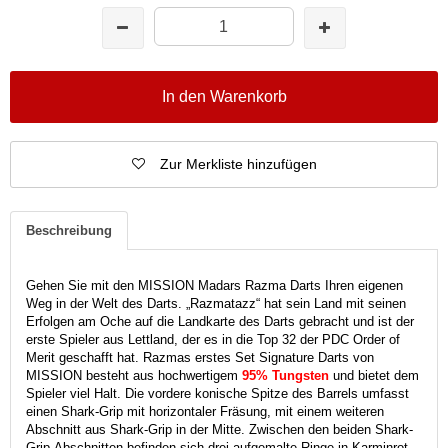
In den Warenkorb
Zur Merkliste hinzufügen
Beschreibung
Gehen Sie mit den MISSION Madars Razma Darts Ihren eigenen
Weg in der Welt des Darts.
„Razmatazz“ hat sein Land mit seinen
Erfolgen am Oche auf die Landkarte des Darts gebracht und ist der
erste Spieler aus Lettland, der es in die Top 32 der PDC Order of
Merit geschafft hat.
Razmas erstes Set Signature Darts von
MISSION besteht aus hochwertigem
95% Tungsten
und bietet dem
Spieler viel Halt.
Die vordere konische Spitze des Barrels umfasst
einen Shark-Grip mit horizontaler Fräsung, mit einem weiteren
Abschnitt aus Shark-Grip in der Mitte.
Zwischen den beiden Shark-
Grip-Abschnitten befinden sich drei aufgemalte Ringe in Karminrot