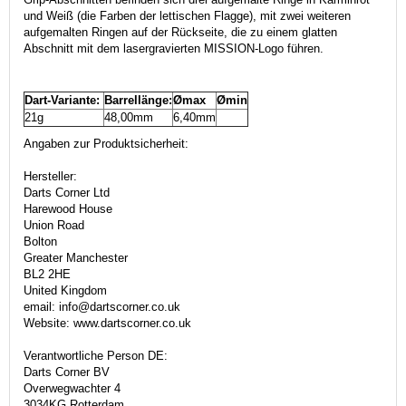
und Weiß (die Farben der lettischen Flagge), mit zwei weiteren
aufgemalten Ringen auf der Rückseite, die zu einem glatten
Abschnitt mit dem lasergravierten MISSION-Logo führen.
Dart-Variante:
Barrellänge:
Ømax
Ømin
21g
48,00mm
6,40mm
Angaben zur Produktsicherheit:
Hersteller:
Darts Corner Ltd
Harewood House
Union Road
Bolton
Greater Manchester
BL2 2HE
United Kingdom
email: info@dartscorner.co.uk
Website: www.dartscorner.co.uk
Verantwortliche Person DE:
Darts Corner BV
Overwegwachter 4
3034KG Rotterdam