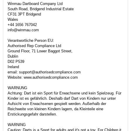
Winmau Dartboard Company Ltd
South Road, Bridgend Industrial Estate
CF31 3PT Bridgend
Wales
+44 1656 767042
info@winmau.com
Verantwortliche Person EU:
Authorised Rep Compliance Ltd
Ground Floor, 71 Lower Baggot Street,
Dublin
D02 P539
Ireland
email: support@authorisedcompliance.com
Website: www.authorisedcompliance.com
WARNUNG
Achtung: Dart ist ein Sport für Erwachsene und kein Spielzeug. Für
Kinder ist es gefährlich. Deshalb darf Dart von Kindern nur unter
Aufsicht von Erwachsenen gespielt werden. Außerhalb der
Reichweite von kleinen Kindern lagern, da Kleinteile eine
Erstickungsgefahr darstellen.
WARNING
Caution: Darts is a Sport for adults and it's not a toy. For Children it