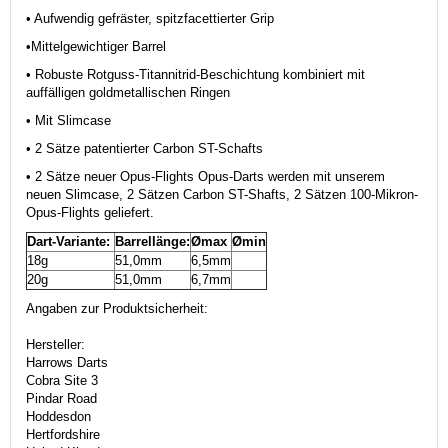
• Aufwendig gefräster, spitzfacettierter Grip
•
Mittelgewichtiger Barrel
• Robuste Rotguss-Titannitrid-Beschichtung kombiniert mit
auffälligen goldmetallischen Ringen
• Mit Slimcase
• 2 Sätze patentierter Carbon ST-Schafts
• 2 Sätze neuer Opus-Flights Opus-Darts werden mit unserem
neuen Slimcase, 2 Sätzen Carbon ST-Shafts, 2 Sätzen 100-Mikron-
Opus-Flights geliefert.
Dart-Variante:
Barrellänge:
Ømax
Ømin
18g
51,0mm
6,5mm
20g
51,0mm
6,7mm
Angaben zur Produktsicherheit:
Hersteller:
Harrows Darts
Cobra Site 3
Pindar Road
Hoddesdon
Hertfordshire