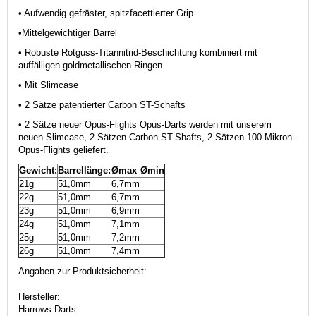
• Aufwendig gefräster, spitzfacettierter Grip
•
Mittelgewichtiger Barrel
• Robuste Rotguss-Titannitrid-Beschichtung kombiniert mit
auffälligen goldmetallischen Ringen
• Mit Slimcase
• 2 Sätze patentierter Carbon ST-Schafts
• 2 Sätze neuer Opus-Flights Opus-Darts werden mit unserem
neuen Slimcase, 2 Sätzen Carbon ST-Shafts, 2 Sätzen 100-Mikron-
Opus-Flights geliefert.
Gewicht:
Barrellänge:
Ømax
Ømin
21g
51,0mm
6,7mm
22g
51,0mm
6,7mm
23g
51,0mm
6,9mm
24g
51,0mm
7,1mm
25g
51,0mm
7,2mm
26g
51,0mm
7,4mm
Angaben zur Produktsicherheit:
Hersteller:
Harrows Darts