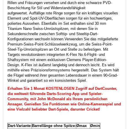
Rillen und Fräsungen versehen und durch eine schwarze PVD-
Beschichtung für Stil und Widerstandsfähigkeit
aufgewertet. Auffällige rote Ringe sorgen für ein kräftiges visuelles
Element und Spot-UV-Oberflächen sorgen für ein hochwertiges,
poliertes Aussehen.
Ebenfalls im Set enthalten sind 30 mm
Titanium Nano Swiss-Umrüstspitzen, mit denen Sie in
Sekundenschnelle zwischen Softtip- und Steeltip-Dart-
Konfigurationen wechseln können.
Verwenden Sie das mitgelieferte
Premium-Swiss-Point-Schlüsselwerkzeug, um die Swiss-Point-
Steel-Tip-Umrüstspitzen an Ort und Stelle zu befestigen.
Mit
Targets revolutionärem integrierten K-Flex No.6-Flight- und
Shaftsystem mit einem exklusiven Clemens Player-Edition-
Design. K-Flex ist äußerst langlebig und dennoch leicht. Es wird
mithilfe eines Präzisionsformsystems hergestellt. Das System hält
die Flügel während ihrer gesamten Lebensdauer in einem 90-Grad-
Winkel und garantiert so ein konsistentes Spiel.
Erhalten Sie 1 Monat KOSTENLOSEN Zugriff auf DartCounter,
die weltweit führende Darts-Scoring-App und Spieler-
Community, mit John McDonald als Ihrem persönlichen
Ansager. Genießen Sie Funktionen wie Online-Kameraspiel und
eine Vielzahl beliebter Dart-Spiele, darunter Cricket!
Dart-Variante:
Barrellänge ohne Spitze:
Ømax
Ømin