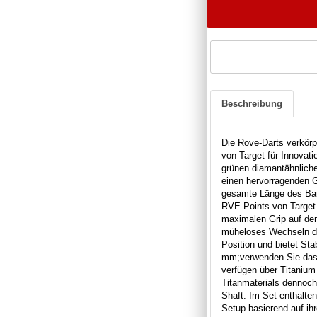
Beschreibung
Die Rove-Darts verkörpe
von Target für Innovati
grünen diamantähnliche
einen hervorragenden G
gesamte Länge des Barr
RVE Points von Target 
maximalen Grip auf de
müheloses Wechseln de
Position und bietet Sta
mm;
verwenden Sie das
verfügen über Titanium 
Titanmaterials dennoch
Shaft.
Im Set enthalten 
Setup basierend auf ih