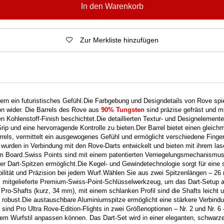
In den Warenkorb
Zur Merkliste hinzufügen
rn ein futuristisches Gefühl.
Die Farbgebung und Designdetails von Rove sp
on wider.
Die Barrels des Rove aus
90% Tungsten
sind präzise gefräst und mi
n Kohlenstoff-Finish beschichtet.
Die detaillierten Textur- und Designelemente
rip und eine hervorragende Kontrolle zu bieten.
Der Barrel bietet einen gleich
els, vermittelt ein ausgewogenes Gefühl und ermöglicht verschiedene Fingerg
wurden in Verbindung mit den Rove-Darts entwickelt und bieten mit ihrem las
m Board.
Swiss Points sind mit einem patentierten Verriegelungsmechanismus 
r Dart-Spitzen ermöglicht.
Die Kegel- und Gewindetechnologie sorgt für eine s
bilität und Präzision bei jedem Wurf.
Wählen Sie aus zwei Spitzenlängen – 26
 mitgelieferte Premium-Swiss-Point-Schlüsselwerkzeug, um das Dart-Setup 
Pro-Shafts (kurz, 34 mm), mit einem schlanken Profil sind die Shafts leicht 
 robust.
Die austauschbare Aluminiumspitze ermöglicht eine stärkere Verbind
sind Pro Ultra Rove-Edition-Flights in zwei Größenoptionen – Nr. 2 und Nr. 6 
rem Wurfstil anpassen können.
Das Dart-Set wird in einer eleganten, schwarz