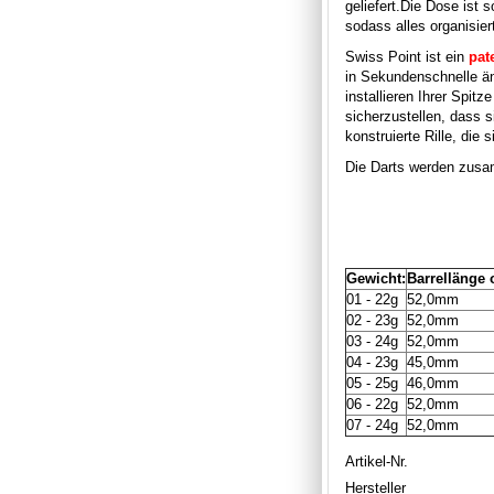
geliefert.
Die Dose ist s
sodass alles organisie
Swiss Point ist ein
pat
in Sekundenschnelle ä
installieren Ihrer Spi
sicherzustellen, dass s
konstruierte Rille, di
Die Darts werden zusam
Gewicht:
Barrellänge 
01 - 22g
52,0mm
02 - 23g
52,0mm
03 - 24g
52,0mm
04 - 23g
45,0mm
05 - 25g
46,0mm
06 - 22g
52,0mm
07 - 24g
52,0mm
Artikel-Nr.
Hersteller