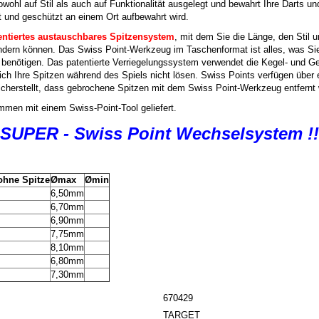
owohl auf Stil als auch auf Funktionalität ausgelegt und bewahrt Ihre Darts un
rt und geschützt an einem Ort aufbewahrt wird.
entiertes austauschbares Spitzensystem
, mit dem Sie die Länge, den Stil u
ndern können. Das Swiss Point-Werkzeug im Taschenformat ist alles, was Si
tze benötigen. Das patentierte Verriegelungssystem verwendet die Kegel- und 
ich Ihre Spitzen während des Spiels nicht lösen. Swiss Points verfügen über 
e sicherstellt, dass gebrochene Spitzen mit dem Swiss Point-Werkzeug entfern
men mit einem Swiss-Point-Tool geliefert.
SUPER - Swiss Point Wechselsystem !!
ohne Spitze
Ømax
Ømin
6,50mm
6,70mm
6,90mm
7,75mm
8,10mm
6,80mm
7,30mm
670429
TARGET