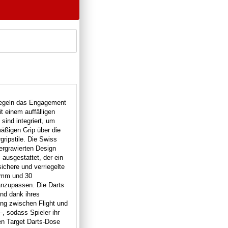
iegeln das Engagement
t einem auffälligen
 sind integriert, um
mäßigen Grip über die
ripstile.
Die Swiss
ergravierten Design
ausgestattet, der ein
ichere und verriegelte
 mm und 30
anzupassen.
Die Darts
und dank ihres
ung zwischen Flight und
–, sodass Spieler ihr
en Target Darts-Dose