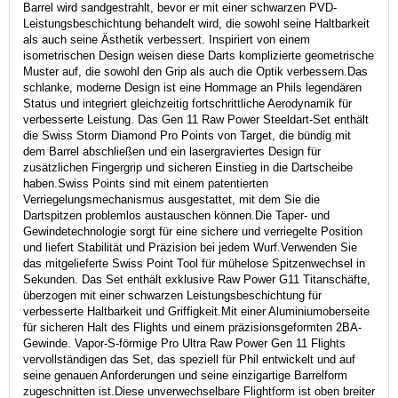
Barrel wird sandgestrahlt, bevor er mit einer schwarzen PVD-
Leistungsbeschichtung behandelt wird, die sowohl seine Haltbarkeit
als auch seine Ästhetik verbessert.
Inspiriert von einem
isometrischen Design weisen diese Darts komplizierte geometrische
Muster auf, die sowohl den Grip als auch die Optik verbessern.
Das
schlanke, moderne Design ist eine Hommage an Phils legendären
Status und integriert gleichzeitig fortschrittliche Aerodynamik für
verbesserte Leistung.
Das Gen 11 Raw Power Steeldart-Set enthält
die Swiss Storm Diamond Pro Points von Target, die bündig mit
dem Barrel abschließen und ein lasergraviertes Design für
zusätzlichen Fingergrip und sicheren Einstieg in die Dartscheibe
haben.
Swiss Points sind mit einem patentierten
Verriegelungsmechanismus ausgestattet, mit dem Sie die
Dartspitzen problemlos austauschen können.
Die Taper- und
Gewindetechnologie sorgt für eine sichere und verriegelte Position
und liefert Stabilität und Präzision bei jedem Wurf.
Verwenden Sie
das mitgelieferte Swiss Point Tool für mühelose Spitzenwechsel in
Sekunden.
Das Set enthält exklusive Raw Power G11 Titanschäfte,
überzogen mit einer schwarzen Leistungsbeschichtung für
verbesserte Haltbarkeit und Griffigkeit.
Mit einer Aluminiumoberseite
für sicheren Halt des Flights und einem präzisionsgeformten 2BA-
Gewinde.
Vapor-S-förmige Pro Ultra Raw Power Gen 11 Flights
vervollständigen das Set, das speziell für Phil entwickelt und auf
seine genauen Anforderungen und seine einzigartige Barrelform
zugeschnitten ist.
Diese unverwechselbare Flightform ist oben breiter