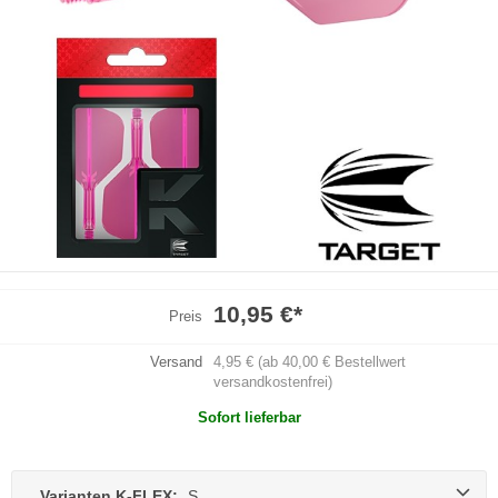
10,95 €
*
Preis
Versand
4,95 € (ab 40,00 € Bestellwert
versandkostenfrei)
Sofort lieferbar
Varianten K-FLEX:
S