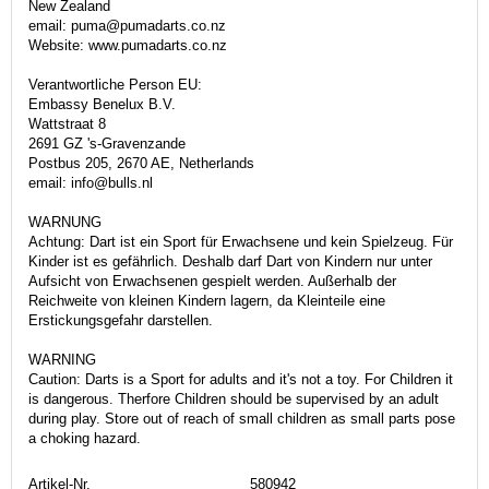
New Zealand
email: puma@pumadarts.co.nz
Website: www.pumadarts.co.nz
Verantwortliche Person EU:
Embassy Benelux B.V.
Wattstraat 8
2691 GZ 's-Gravenzande
Postbus 205, 2670 AE, Netherlands
email: info@bulls.nl
WARNUNG
Achtung: Dart ist ein Sport für Erwachsene und kein Spielzeug. Für
Kinder ist es gefährlich. Deshalb darf Dart von Kindern nur unter
Aufsicht von Erwachsenen gespielt werden. Außerhalb der
Reichweite von kleinen Kindern lagern, da Kleinteile eine
Erstickungsgefahr darstellen.
WARNING
Caution: Darts is a Sport for adults and it's not a toy. For Children it
is dangerous. Therfore Children should be supervised by an adult
during play. Store out of reach of small children as small parts pose
a choking hazard.
Artikel-Nr.
580942