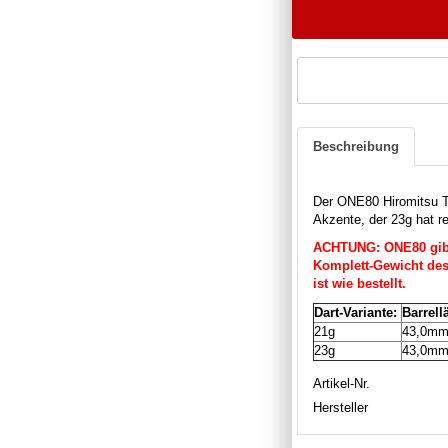
Beschreibung
Der ONE80 Hiromitsu Ts
Akzente, der 23g hat 
ACHTUNG: ONE80 gibt 
Komplett-Gewicht des 
ist wie bestellt.
Dart-Variante:
Barrell
21g
43,0m
23g
43,0m
Artikel-Nr.
Hersteller