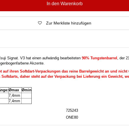
In den Warenkorb
Zur Merkliste hinzufügen
uji Signat. V3 hat einen aufwändig bearbeiteten
90% Tungstenbarrel
, der 2
regenbogenfarbene Akzente.
auf ihren Softdart-Verpackungen das reine Barrelgewicht an und nicht 
Softdarts, daher steht auf der Verpackung bei Lieferung ein Gewicht, we
änge:
Ømax
Ømin
m
7,4mm
m
7,4mm
725243
ONE80