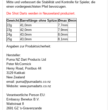
Mitte und verbessert die Stabilität und Kontrolle für Spieler, die
einen vordergewichteten Pfeil bevorzugen.
Die Shot Darts werden in Neuseeland produziert.
Gewicht:
Barrellänge ohne Spitze:
Ømax
Ømin
22g
41,0mm
7,7mm
23g
42,0mm
7,9mm
24g
43,0mm
8,0mm
25g
43,0mm
8,1mm
Angaben zur Produktsicherheit:
Hersteller:
Puma NZ Dart Products Ltd
Peter McCormick
Henry Road, Postbus 44
3129 Katikati
New Zealand
email: puma@pumadarts.co.nz
Website: www.pumadarts.co.nz
Verantwortliche Person EU:
Embassy Benelux B.V.
Wattstraat 8
2691 GZ 's-Gravenzande