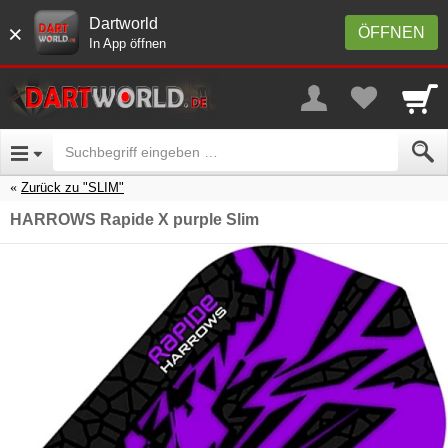
Dartworld
×
ÖFFNEN
In App öffnen
Zurück zu "SLIM"
HARROWS Rapide X purple Slim