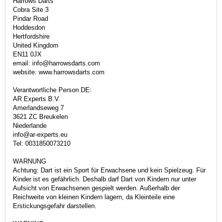
Harrows Darts
Cobra Site 3
Pindar Road
Hoddesdon
Hertfordshire
United Kingdom
EN11 0JX
email: info@harrowsdarts.com
website: www.harrowsdarts.com
Verantwortliche Person DE:
AR Experts B.V.
Amerlandseweg 7
3621 ZC Breukelen
Niederlande
info@ar-experts.eu
Tel: 0031850073210
WARNUNG
Achtung: Dart ist ein Sport für Erwachsene und kein Spielzeug. Für
Kinder ist es gefährlich. Deshalb darf Dart von Kindern nur unter
Aufsicht von Erwachsenen gespielt werden. Außerhalb der
Reichweite von kleinen Kindern lagern, da Kleinteile eine
Erstickungsgefahr darstellen.