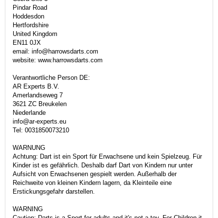
Pindar Road
Hoddesdon
Hertfordshire
United Kingdom
EN11 0JX
email: info@harrowsdarts.com
website: www.harrowsdarts.com
Verantwortliche Person DE:
AR Experts B.V.
Amerlandseweg 7
3621 ZC Breukelen
Niederlande
info@ar-experts.eu
Tel: 0031850073210
WARNUNG
Achtung: Dart ist ein Sport für Erwachsene und kein Spielzeug. Für
Kinder ist es gefährlich. Deshalb darf Dart von Kindern nur unter
Aufsicht von Erwachsenen gespielt werden. Außerhalb der
Reichweite von kleinen Kindern lagern, da Kleinteile eine
Erstickungsgefahr darstellen.
WARNING
Caution: Darts is a Sport for adults and it's not a toy. For Children it