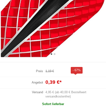
- 67%
Preis
1,19 €
0,39 €
*
Angebot
Versand
4,95 € (ab 40,00 € Bestellwert
versandkostenfrei)
Sofort lieferbar