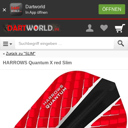
Dartworld
×
ÖFFNEN
In App öffnen
Zurück zu "SLIM"
HARROWS Quantum X red Slim