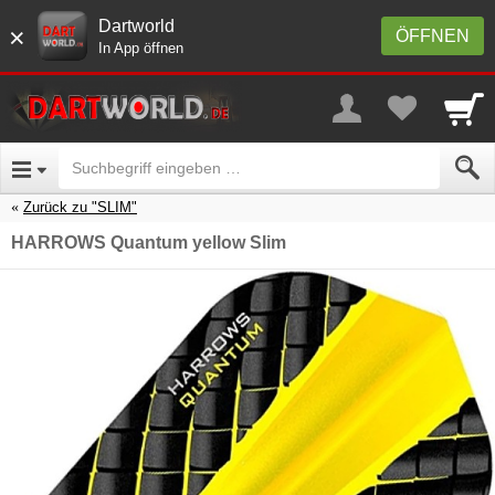
Dartworld
×
ÖFFNEN
In App öffnen
Zurück zu "SLIM"
HARROWS Quantum yellow Slim