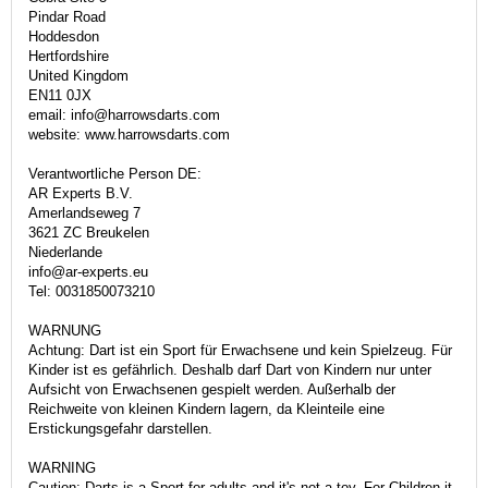
Pindar Road
Hoddesdon
Hertfordshire
United Kingdom
EN11 0JX
email: info@harrowsdarts.com
website: www.harrowsdarts.com
Verantwortliche Person DE:
AR Experts B.V.
Amerlandseweg 7
3621 ZC Breukelen
Niederlande
info@ar-experts.eu
Tel: 0031850073210
WARNUNG
Achtung: Dart ist ein Sport für Erwachsene und kein Spielzeug. Für
Kinder ist es gefährlich. Deshalb darf Dart von Kindern nur unter
Aufsicht von Erwachsenen gespielt werden. Außerhalb der
Reichweite von kleinen Kindern lagern, da Kleinteile eine
Erstickungsgefahr darstellen.
WARNING
Caution: Darts is a Sport for adults and it's not a toy. For Children it