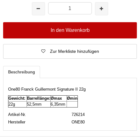
In den Warenkorb
Zur Merkliste hinzufügen
Beschreibung
One80 Franck Guillermont Signature II 22g
Gewicht:
Barrellänge:
Ømax
Ømin
22g
52,5mm
6,35mm
Artikel-Nr.
726214
Hersteller
ONE80