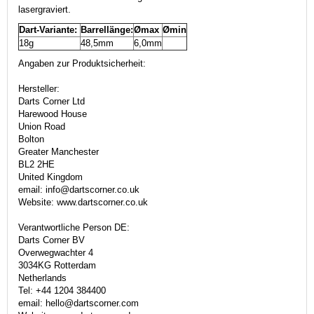
lasergraviert.
Dart-Variante:
Barrellänge:
Ømax
Ømin
18g
48,5mm
6,0mm
Angaben zur Produktsicherheit:
Hersteller:
Darts Corner Ltd
Harewood House
Union Road
Bolton
Greater Manchester
BL2 2HE
United Kingdom
email: info@dartscorner.co.uk
Website: www.dartscorner.co.uk
Verantwortliche Person DE:
Darts Corner BV
Overwegwachter 4
3034KG Rotterdam
Netherlands
Tel: +44 1204 384400
email: hello@dartscorner.com