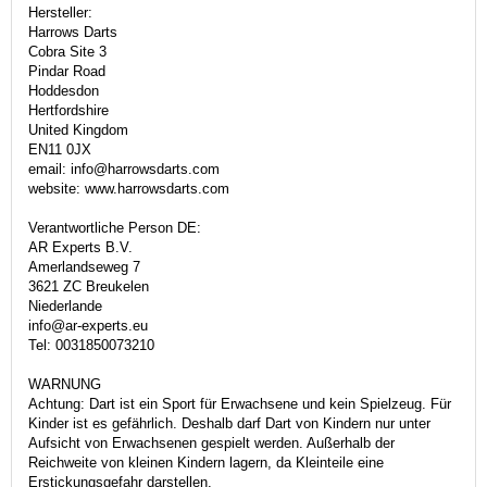
Hersteller:
Harrows Darts
Cobra Site 3
Pindar Road
Hoddesdon
Hertfordshire
United Kingdom
EN11 0JX
email: info@harrowsdarts.com
website: www.harrowsdarts.com
Verantwortliche Person DE:
AR Experts B.V.
Amerlandseweg 7
3621 ZC Breukelen
Niederlande
info@ar-experts.eu
Tel: 0031850073210
WARNUNG
Achtung: Dart ist ein Sport für Erwachsene und kein Spielzeug. Für
Kinder ist es gefährlich. Deshalb darf Dart von Kindern nur unter
Aufsicht von Erwachsenen gespielt werden. Außerhalb der
Reichweite von kleinen Kindern lagern, da Kleinteile eine
Erstickungsgefahr darstellen.