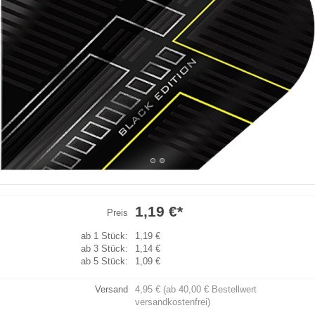
1,19 €
*
Preis
ab 1 Stück:
1,19 €
ab 3 Stück:
1,14 €
ab 5 Stück:
1,09 €
Versand
4,95 € (ab 40,00 € Bestellwert
versandkostenfrei)