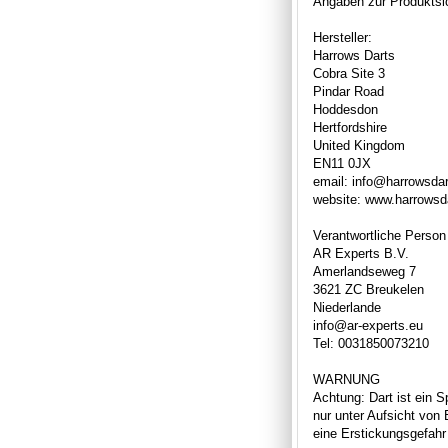
Angaben zur Produktsic
Hersteller:
Harrows Darts
Cobra Site 3
Pindar Road
Hoddesdon
Hertfordshire
United Kingdom
EN11 0JX
email: info@harrowsda
website: www.harrowsd
Verantwortliche Person
AR Experts B.V.
Amerlandseweg 7
3621 ZC Breukelen
Niederlande
info@ar-experts.eu
Tel: 0031850073210
WARNUNG
Achtung: Dart ist ein S
nur unter Aufsicht von
eine Erstickungsgefahr 