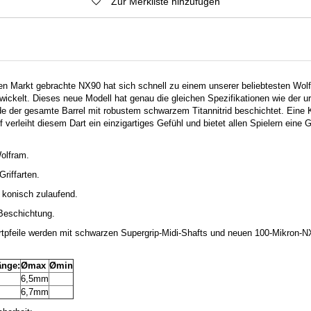
Zur Merkliste hinzufügen
en Markt gebrachte NX90 hat sich schnell zu einem unserer beliebtesten Wol
twickelt.
Dieses neue Modell hat genau die gleichen Spezifikationen wie der u
urde der gesamte Barrel mit robustem schwarzem Titannitrid beschichtet.
Eine 
 verleiht diesem Dart ein einzigartiges Gefühl und bietet allen Spielern eine Gr
olfram.
Griffarten.
n konisch zulaufend.
-Beschichtung.
tpfeile werden mit schwarzen Supergrip-Midi-Shafts und neuen 100-Mikron-N
änge:
Ømax
Ømin
m
6,5mm
m
6,7mm