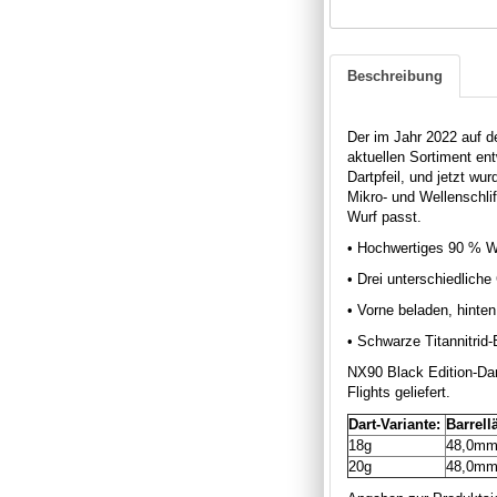
Beschreibung
Der im Jahr 2022 auf d
aktuellen Sortiment en
Dartpfeil, und jetzt w
Mikro- und Wellenschliff
Wurf passt.
• Hochwertiges 90 % W
• Drei unterschiedliche 
• Vorne beladen, hinte
• Schwarze Titannitrid
NX90 Black Edition-Dar
Flights geliefert.
Dart-Variante:
Barrell
18g
48,0m
20g
48,0m