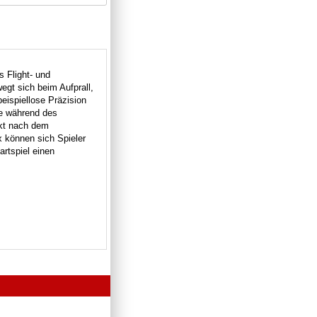
s Flight- und
egt sich beim Aufprall,
beispiellose Präzision
ie während des
ekt nach dem
x können sich Spieler
artspiel einen