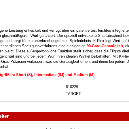
gene Leistung entwickelt und verfügt über ein patentiertes, leichtes integrierte
 gleichmäßigeren Wurf garantiert.
Der speziell entwickelte Shaftabschnitt bew
e und sorgt für ein unterbrechungsfreies Spielerlebnis.
K-Flex legt Wert auf 
tschrittlichen Spritzgussverfahrens eine einzigartige
90-Grad-Genauigkeit
, d
n bleibt.
Diese außergewöhnliche Funktion stellt sicher, dass die Flights dir
erichtet sind und bei jedem Wurf ihren idealen Winkel beibehalten.
Mit K-Fle
0-Grad-Präzision verlassen, was die Genauigkeit erhöht und ihnen bei jedem D
chafft.
ftgrößen: Short (S), Intermediate (IM) und Medium (M)
810229
TARGET
iter