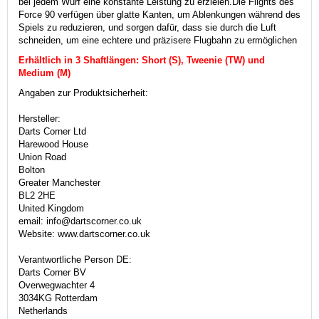
bei jedem Wurf eine konstante Leistung zu erzielen.
Die Flights des
Force 90 verfügen über glatte Kanten, um Ablenkungen während des
Spiels zu reduzieren, und sorgen dafür, dass sie durch die Luft
schneiden, um eine echtere und präzisere Flugbahn zu ermöglichen
Erhältlich in 3 Shaftlängen: Short (S), Tweenie (TW) und
Medium (M)
Angaben zur Produktsicherheit:
Hersteller:
Darts Corner Ltd
Harewood House
Union Road
Bolton
Greater Manchester
BL2 2HE
United Kingdom
email: info@dartscorner.co.uk
Website: www.dartscorner.co.uk
Verantwortliche Person DE:
Darts Corner BV
Overwegwachter 4
3034KG Rotterdam
Netherlands