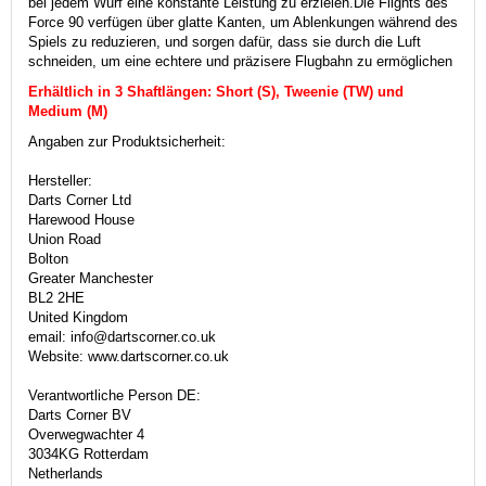
bei jedem Wurf eine konstante Leistung zu erzielen.
Die Flights des
Force 90 verfügen über glatte Kanten, um Ablenkungen während des
Spiels zu reduzieren, und sorgen dafür, dass sie durch die Luft
schneiden, um eine echtere und präzisere Flugbahn zu ermöglichen
Erhältlich in 3 Shaftlängen: Short (S), Tweenie (TW) und
Medium (M)
Angaben zur Produktsicherheit:
Hersteller:
Darts Corner Ltd
Harewood House
Union Road
Bolton
Greater Manchester
BL2 2HE
United Kingdom
email: info@dartscorner.co.uk
Website: www.dartscorner.co.uk
Verantwortliche Person DE:
Darts Corner BV
Overwegwachter 4
3034KG Rotterdam
Netherlands