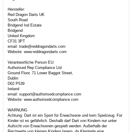
Hersteller:
Red Dragon Darts UK
South Road
Bridgend Ind Estate
Bridgend
United Kingdom
CF31 3PT
email: trade@reddragondarts.com
Website: www.reddragondarts.com
Verantwortliche Person EU:
Authorised Rep Compliance Ltd
Ground Floor, 71 Lower Baggot Street,
Dublin
D02 P539
Ireland
email: support@authorisedcompliance.com
Website: www.authorisedcompliance.com
WARNUNG
Achtung: Dart ist ein Sport für Erwachsene und kein Spielzeug. Für
Kinder ist es gefährlich. Deshalb darf Dart von Kindern nur unter
Aufsicht von Erwachsenen gespielt werden. Außerhalb der
Reichweite von kleinen Kindern lagern, da Kleinteile eine